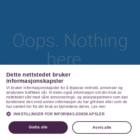
Oops. Nothing
here...
Dette nettstedet bruker
informasjonskapsler
Vi bruker informasjonskapsler for å tilpasse innhold, annonser og
Go Home
analysere trafikken vår. Vi deler også informasjon om din bruk av
nettstedet vårt med våre annonserings- og analysepartnere som kan
kombinere den med annen informasjon du har gitt dem eller som de
har samlet inn fra din bruk av tjenestene deres.
Les mer
INNSTILLINGER FOR INFORMASJONSKAPSLER
Godta alle
Avvis alle